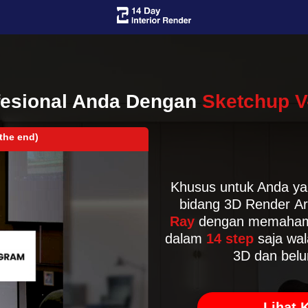
ofesional Anda Dengan
Sketchup V
the end)
Khusus untuk Anda yan
bidang 3D Render A
Ray
dengan memahami
dalam
14 step
saja wal
3D dan belu
Lihat 