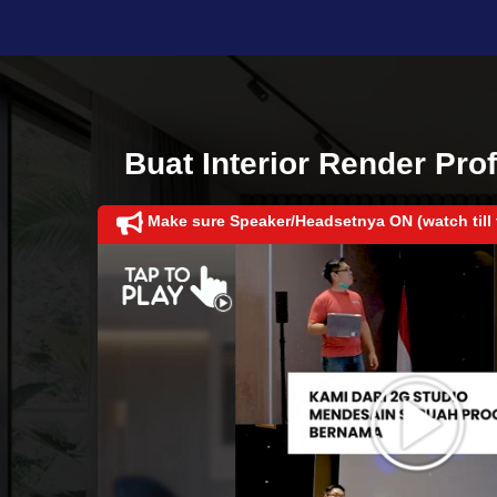
Buat Interior Render Pr
Make sure Speaker/Headsetnya ON (watch till 